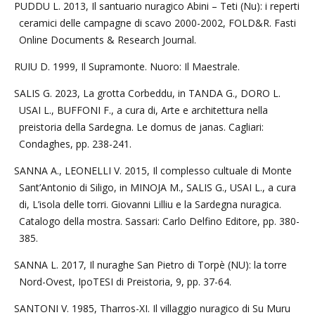
PUDDU L. 2013, Il santuario nuragico Abini – Teti (Nu): i reperti
ceramici delle campagne di scavo 2000-2002, FOLD&R. Fasti
Online Documents & Research Journal.
RUIU D. 1999, Il Supramonte. Nuoro: Il Maestrale.
SALIS G. 2023, La grotta Corbeddu, in TANDA G., DORO L.
USAI L., BUFFONI F., a cura di, Arte e architettura nella
preistoria della Sardegna. Le domus de janas. Cagliari:
Condaghes, pp. 238-241.
SANNA A., LEONELLI V. 2015, Il complesso cultuale di Monte
Sant’Antonio di Siligo, in MINOJA M., SALIS G., USAI L., a cura
di, L’isola delle torri. Giovanni Lilliu e la Sardegna nuragica.
Catalogo della mostra. Sassari: Carlo Delfino Editore, pp. 380-
385.
SANNA L. 2017, Il nuraghe San Pietro di Torpè (NU): la torre
Nord-Ovest, IpoTESI di Preistoria, 9, pp. 37-64.
SANTONI V. 1985, Tharros-XI. Il villaggio nuragico di Su Muru