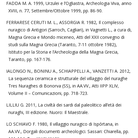
FADDA M. A. 1999, Urzulei e l’Ogliastra, Archeologia Viva, anno
XVIII, n. 77, Settembre/Ottobre 1999, pp. 86-90.
FERRARESE CERUTI M. L., ASSORGIA R. 1982, Il complesso
nuragico di Antigori (Sarroch, Cagliari), in Vagnetti L., a cura di,
Magna Grecia e Mondo miceneo, Atti del XXII convegno di
studi sulla Magna Grecia (Taranto, 7-11 ottobre 1982),
Istituto per la Storia e l’Archeologia della Magna Grecia,
Taranto, pp. 167-176.
IALONGO N., BONINU A., SCHIAPPELLI A., VANZETTI A. 2012,
La sequenza ceramica e strutturale del villaggio del nuraghe
Tres Nuraghes di Bonorva (SS), in AA.VV., Atti IIPP XLIV,
Volume II – Comunicazioni, pp. 718-723.
LILLIU G. 2011, La civiltà dei sardi dal paleolitico all’età dei
nuraghi, III edizione. Nuoro: Il Maestrale.
LO SCHIAVO F. 1980, Il villaggio nuragico di Ispórtana, in
AA.VV., Dorgali documenti archeologici. Sassari: Chiarella, pp.