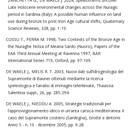
ZANCHETTA G., DE WAELE J. 2024, Speleothems uncover
Late Holocene environmental changes across the Nuragic
period in Sardinia (Italy): A possible human influence on land
use during bronze to post-Iron Age cultural shifts, Quaternary
Science Reviews, 328, pp. 1-19.
COSSU T., PERRA M. 1998, Two Contexts of the Bronze Age in
the Nuraghe Nolza of Meana Sardo (Nuoro), Papers of the
EAA Third Annual Meeting at Ravenna 1997, BAR
International Series 719, Oxford, pp. 97-109.
DE WAELE J., MELIS R. T. 2003, Nuovi dati sull’idrogeologia del
Supramonte di Baunei ottenuti mediante la ricerca
speleologica e l’analisi di immagini telerilevate, Thaassia
Salentina suppl., 26, pp. 285-294.
DE WAELE J., NIEDDU A. 2005, Strategie tradizionali per
l’approvvigionamento idrico in un’area carsica mediterranea: il
caso del Supramonte costiero (Sardegna), Grotte e dintorni
Anno 5 - n. 10 - dicembre 2005, pp. 9-28.