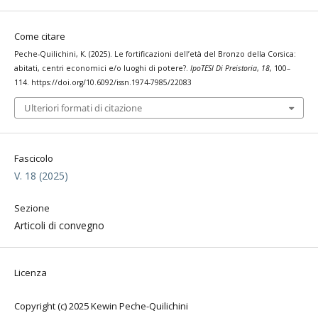
Come citare
Peche-Quilichini, K. (2025). Le fortificazioni dell’età del Bronzo della Corsica:
abitati, centri economici e/o luoghi di potere?.
IpoTESI Di Preistoria
,
18
, 100–
114. https://doi.org/10.6092/issn.1974-7985/22083
Ulteriori formati di citazione
Fascicolo
V. 18 (2025)
Sezione
Articoli di convegno
Licenza
Copyright (c) 2025 Kewin Peche-Quilichini