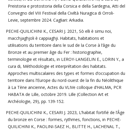
Preistoria e protostoria della Corsica e della Sardegna, Atti del
Convegno del VIII Festival della Civiltà Nuragica di Orroli-
Levie, septembre 2024. Cagliari: Arkadia.
PECHE-QUILICHINI K., CESARI J. 2021, Sò elli è simu noi,
macchjaghjoli è cappiaghji. Habitats, habitations et
utilisations du territoire dans le sud de la Corse à l’âge du
Bronze et au premier âge du Fer : historiographie,
terminologie et résultats, in LEROY-LANGELIN E., LORIN Y., a
cura di, Méthodologie et interprétation des habitats.
Approches multiscalaires des types et formes d’occupation du
territoire dans l’Europe du nord-ouest de la fin du Néolithique
à La Tène ancienne, Actes du VLIVe colloque d’HALMA, PCR
HABATA de Lille, octobre 2019. Lille (Collection Art et
Archéologie, 29), pp. 139-152.
PECHE-QUILICHINI K., CESARI J. 2023, L’habitat fortifié de l’Âge
du bronze en Corse : formes, rythmes, fonctions, in PECHE-
QUILICHINI K., PAOLINI-SAEZ H., BLITTE H., LACHENAL T.,