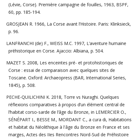
(Lévie, Corse). Première campagne de fouilles, 1963, BSPF,
60, pp. 185-194.
GROSJEAN R. 1966, La Corse avant l’Histoire. Paris: Klinksieck,
p. 96.
LANFRANCHI (de) F., WEISS M.C. 1997, L’aventure humaine
préhistorique en Corse. Ajaccio: Albiana, p. 504.
MAZET S. 2008, Les enceintes pré- et protohistoriques de
Corse : essai de comparaison avec quelques sites de
Toscane. Oxford: Archaeopress (BAR, International Series,
1845), p. 508.
PECHE-QUILICHINI K. 2018, Torre vs Nuraghi. Quelques
réflexions comparatives à propos d’un élément central de
l’habitat corso-sarde de l’âge du Bronze, in LEMERCIER O.,
SÉNÉPART I., BESSE M., MORDANT C., a cura di, Habitations
et habitat du Néolithique à l'âge du Bronze en France et ses
marges, Actes des IIes Rencontres Nord-Sud de Préhistoire