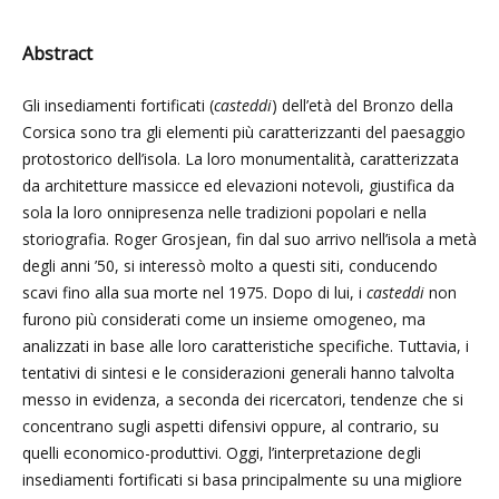
Abstract
Gli insediamenti fortificati (
casteddi
) dell’età del Bronzo della
Corsica sono tra gli elementi più caratterizzanti del paesaggio
protostorico dell’isola. La loro monumentalità, caratterizzata
da architetture massicce ed elevazioni notevoli, giustifica da
sola la loro onnipresenza nelle tradizioni popolari e nella
storiografia. Roger Grosjean, fin dal suo arrivo nell’isola a metà
degli anni ’50, si interessò molto a questi siti, conducendo
scavi fino alla sua morte nel 1975. Dopo di lui, i
casteddi
non
furono più considerati come un insieme omogeneo, ma
analizzati in base alle loro caratteristiche specifiche. Tuttavia, i
tentativi di sintesi e le considerazioni generali hanno talvolta
messo in evidenza, a seconda dei ricercatori, tendenze che si
concentrano sugli aspetti difensivi oppure, al contrario, su
quelli economico-produttivi. Oggi, l’interpretazione degli
insediamenti fortificati si basa principalmente su una migliore