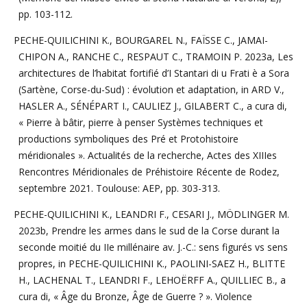
pp. 103-112.
PECHE-QUILICHINI K., BOURGAREL N., FAÏSSE C., JAMAI-
CHIPON A., RANCHE C., RESPAUT C., TRAMOIN P. 2023a, Les
architectures de l’habitat fortifié d’I Stantari di u Frati è a Sora
(Sartène, Corse-du-Sud) : évolution et adaptation, in ARD V.,
HASLER A., SÉNÉPART I., CAULIEZ J., GILABERT C., a cura di,
« Pierre à bâtir, pierre à penser Systèmes techniques et
productions symboliques des Pré et Protohistoire
méridionales ». Actualités de la recherche, Actes des XIIIes
Rencontres Méridionales de Préhistoire Récente de Rodez,
septembre 2021. Toulouse: AEP, pp. 303-313.
PECHE-QUILICHINI K., LEANDRI F., CESARI J., MÖDLINGER M.
2023b, Prendre les armes dans le sud de la Corse durant la
seconde moitié du IIe millénaire av. J.-C.: sens figurés vs sens
propres, in PECHE-QUILICHINI K., PAOLINI-SAEZ H., BLITTE
H., LACHENAL T., LEANDRI F., LEHOËRFF A., QUILLIEC B., a
cura di, « Âge du Bronze, Âge de Guerre ? ». Violence