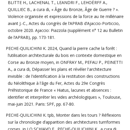
BLITTE H., LACHENAL T., LEANDRI F., LEHOËRFF A.,
QUILLIEC B., a cura di, « Âge du Bronze, Âge de Guerre ? ».
Violence organisée et expressions de la force au IIe millénaire
avant J.-C., Actes du congrès de l’APRAB d’Ajaccio-Porticcio,
octobre 2020. Ajaccio: Piazzola (supplément n° 12 au Bulletin
de l’APRAB), pp. 173-181.
PECHE-QUILICHINI K. 2024, Quand la pierre cache la forêt :
l’utilisation architecturale du bois en contexte domestique en
Corse au Bronze moyen, in ONFRAY M., PEFAU P., PEINETTI
A., a cura di, Dépasser les plans et révéler l'architecture
invisible : de l'identification à la restitution des constructions
du Néolithique à l'âge du Fer, Actes du 29e Congrès
Préhistorique de France « Hiatus, lacunes et absences :
identifier et interpréter les vides archéologiques », Toulouse,
mai-juin 2021. Paris: SPF, pp. 67-80.
PECHE-QUILICHINI K. tpb, Monter dans les tours ? Réflexions
sur la chronologie d’apparition des architectures turriformes
corses, in LO SCHIAVO F., PECHE-QUILICHINI K., a cura di,