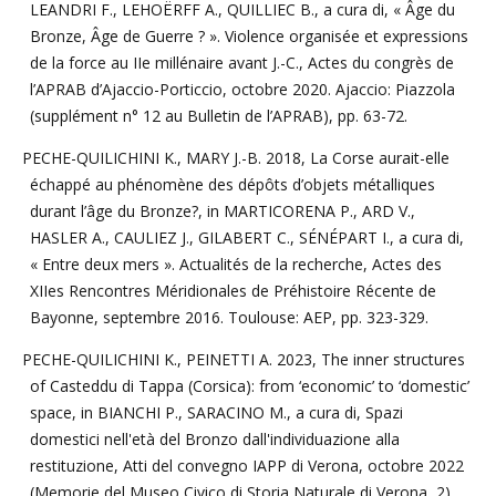
LEANDRI F., LEHOËRFF A., QUILLIEC B., a cura di, « Âge du
Bronze, Âge de Guerre ? ». Violence organisée et expressions
de la force au IIe millénaire avant J.-C., Actes du congrès de
l’APRAB d’Ajaccio-Porticcio, octobre 2020. Ajaccio: Piazzola
(supplément n° 12 au Bulletin de l’APRAB), pp. 63-72.
PECHE-QUILICHINI K., MARY J.-B. 2018, La Corse aurait-elle
échappé au phénomène des dépôts d’objets métalliques
durant l’âge du Bronze?, in MARTICORENA P., ARD V.,
HASLER A., CAULIEZ J., GILABERT C., SÉNÉPART I., a cura di,
« Entre deux mers ». Actualités de la recherche, Actes des
XIIes Rencontres Méridionales de Préhistoire Récente de
Bayonne, septembre 2016. Toulouse: AEP, pp. 323-329.
PECHE-QUILICHINI K., PEINETTI A. 2023, The inner structures
of Casteddu di Tappa (Corsica): from ‘economic’ to ‘domestic’
space, in BIANCHI P., SARACINO M., a cura di, Spazi
domestici nell'età del Bronzo dall'individuazione alla
restituzione, Atti del convegno IAPP di Verona, octobre 2022
(Memorie del Museo Civico di Storia Naturale di Verona, 2),