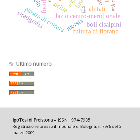
focolare
celti
sicilia
piastra di cottura
abitati
gis
stratigrafia
lazio centro-meridionale
mursia
boii cisalpini
cultura di fiorano
Ultimo numero
IpoTesi di Preistoria
– ISSN 1974-7985
Registrazione presso il Tribunale di Bologna, n. 7936 del 5
marzo 2009