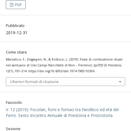
PDF
Pubblicato
2019-12-31
Come citare
Marzatico, F., Degasperi, N., & Endrizzi, L. (2019). Fosse di combustione rituali
nel santuario di Cles Campi Neri (Valle di Non – Trentino).
IpoTESI Di Preistoria
,
12
(1), 197–214. https://doi.org/10.6092/issn.1974-7985/10306
Ulteriori formati di citazione
Fascicolo
V. 12 (2019): Focolari, forni e fornaci tra Neolitico ed età del
Ferro. Sesto Incontro Annuale di Preistoria e Protostoria
Sezione