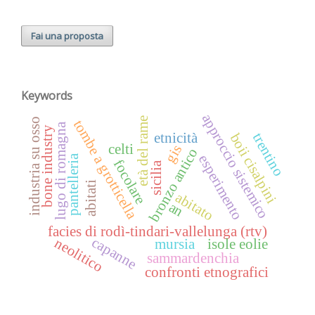
Fai una proposta
Keywords
approccio sistemico
età del rame
industria su osso
tombe a grotticella
lugo di romagna
bone industry
etnicità
trentino
boii cisalpini
celti
gis
bronzo antico
esperimento
pantelleria
focolare
sicilia
abitati
abitato
an
facies di rodì-tindari-vallelunga (rtv)
capanne
neolitico
mursia
isole eolie
sammardenchia
confronti etnografici