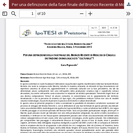
Per una definizione della fase finale del Bronzo Recente di Moscosi di Cingoli: distinzione cronologica e/o “culturale”?