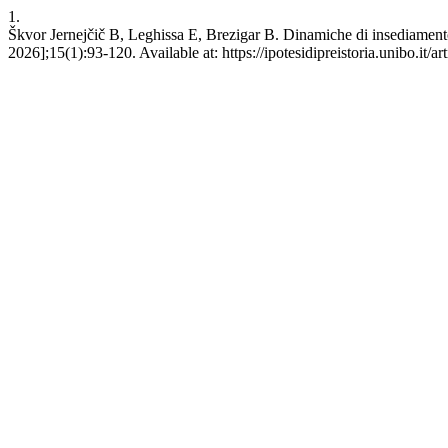
1.
Škvor Jernejčič B, Leghissa E, Brezigar B. Dinamiche di insediamento
2026];15(1):93-120. Available at: https://ipotesidipreistoria.unibo.it/a