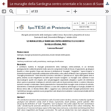
Le muraglie della Sardegna centro-orientale e lo scavo di Suvegliu (Oliena, NU)