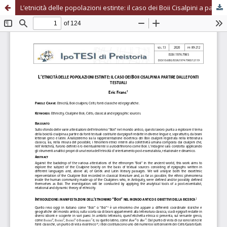
L’etnicità delle popolazioni estinte: il caso dei Boii Cisalpini a partire dalle fonti testuali